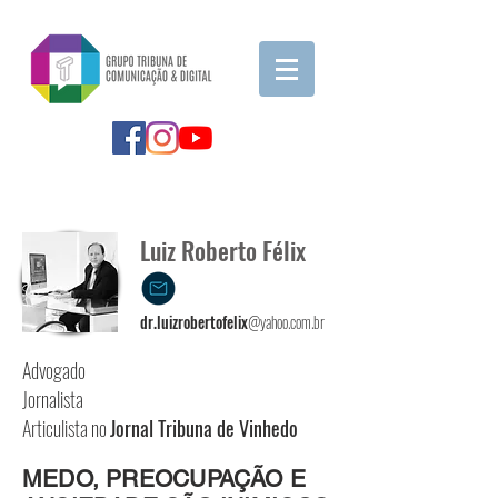
Os Fatos e a Verdade
Luiz Roberto Félix
dr.luizrobertofelix
@yahoo.com.br
Advogado
Jornalista
Articulista no
Jornal Tribuna de Vinhedo
MEDO, PREOCUPAÇÃO E