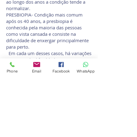
ao longo dos anos a condição tende a
normalizar.
PRESBIOPIA- Condição mais comum
após os 40 anos, a presbiopia é
conhecida pela maioria das pessoas
como vista cansada e consiste na
dificuldade de enxergar principalmente
para perto.
Em cada um desses casos, há variações
nos graus de dificuldade que,
consequentemente, irão refletir no tipo
Phone
Email
Facebook
WhatsApp
de tratamento indicado pelo
oftalmologista. A escolha do tratamento
para corrigir os erros de refração – entre
as opções de óculos, lentes e cirurgia –
deve ser feita considerando a avaliação
do especialista e o conforto e bem-estar
do paciente.
Dra. Monserrá Mouriño Xavier CRM
78640 Oftalmologista
Rua Vicente Rotella 180 Vinhedo (tel.)