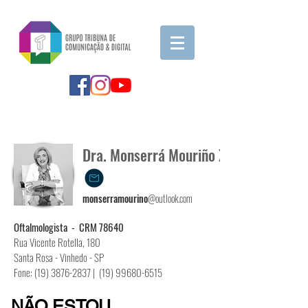
Saúde Ocular
Dra. Monserrá Mouriño Xavier
monserramourino
@outlook.com
Oftalmologista - CRM 78640
Rua Vicente Rotella, 180
Santa Rosa - Vinhedo - SP
Fone: (19) 3876-2837 | (19) 99680-6515
NÃO ESTOU