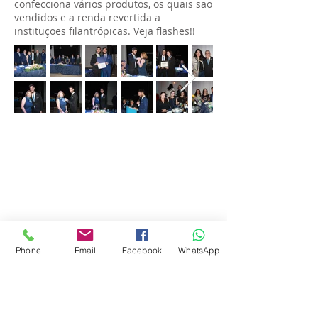
confecciona vários produtos, os quais são
vendidos e a renda revertida a
instituções filantrópicas. Veja flashes!!
FIQUE ANTENADO !
Preencha os campos informativos
abaixo e fique por dentro das últimas
notícias de Vinhedo, Louveira, Valinhos
e região.
Phone
Email
Facebook
WhatsApp