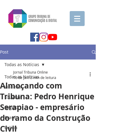
Post
Todas as Notícias
Jornal Tribuna Online
Todas as Notícias
16 de jan.
2 min de leitura
Almoçando com
Vinhedo
Tribuna: Pedro Henrique
Louveira
Serapiao - empresário
Região
do ramo da Construção
Brasil
Civil
Polícia