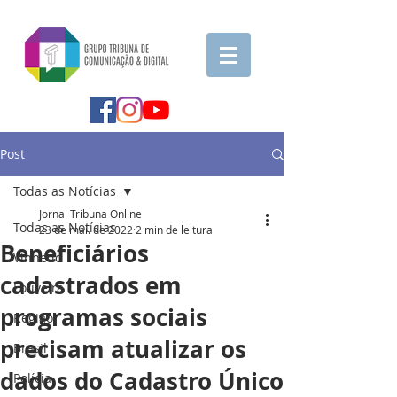
Post
Todas as Notícias
Jornal Tribuna Online
Todas as Notícias
23 de mai. de 2022
2 min de leitura
Beneficiários
Vinhedo
cadastrados em
Louveira
programas sociais
Região
precisam atualizar os
Brasil
dados do Cadastro Único
Polícia