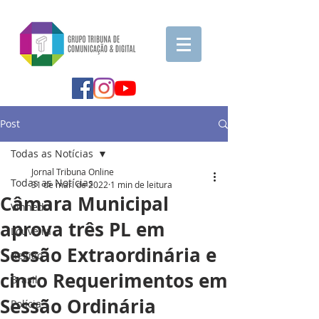
Post
Todas as Notícias
Jornal Tribuna Online
Todas as Notícias
31 de mar. de 2022
1 min de leitura
Câmara Municipal
Vinhedo
aprova três PL em
Louveira
Sessão Extraordinária e
Região
cinco Requerimentos em
Brasil
Sessão Ordinária
Polícia