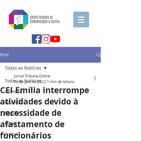
Post
Todas as Notícias
Jornal Tribuna Online
Todas as Notícias
14 de jan. de 2022
1 min de leitura
CEI Emília interrompe
Vinhedo
atividades devido à
Louveira
necessidade de
Região
afastamento de
Brasil
funcionários
Polícia