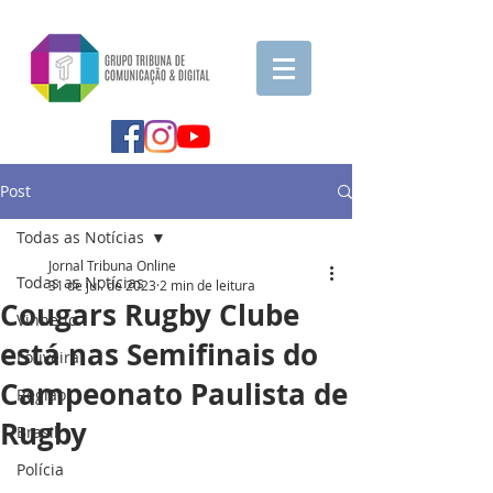
Post
Todas as Notícias
Jornal Tribuna Online
Todas as Notícias
31 de jul. de 2023
2 min de leitura
Cougars Rugby Clube
Vinhedo
está nas Semifinais do
Louveira
Campeonato Paulista de
Região
Rugby
Brasil
Polícia