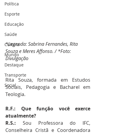
Política
Esporte
Educação
Saúde
*Legenda: Sabrina Fernandes, Rita 
Cultura
Souza e Meres Affonso. / *Foto: 
Mundo
Divulgação
Destaque
Transporte
Rita Souza, formada em Estudos 
Social
Sociais, Pedagogia e Bacharel em 
Teologia.
R.F.: Que função você exerce 
atualmente?
R.S.: 
Sou Professora do IFC, 
Conselheira Cristã e Coordenadora 