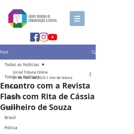
Post
Todas as Notícias
Jornal Tribuna Online
Todas as Notícias
21 de mar. de 2024
1 min de leitura
Encontro com a Revista
Vinhedo
Flash com Rita de Cássia
Louveira
Guilheiro de Souza
Região
Brasil
Polícia