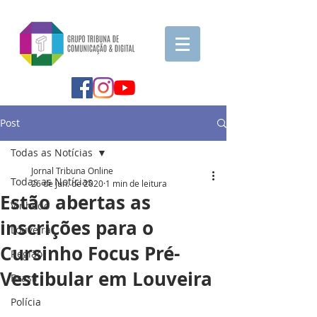
Post
Todas as Notícias
Jornal Tribuna Online
Todas as Notícias
26 de jun. de 2020
1 min de leitura
Estão abertas as
Vinhedo
inscrições para o
Louveira
Cursinho Focus Pré-
Região
Vestibular em Louveira
Brasil
Polícia