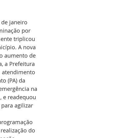
de janeiro 
aminação por 
nte triplicou 
cípio. A nova 
 o aumento de 
 a Prefeitura 
O atendimento 
o (PA) da 
emergência na 
, e readequou 
ara agilizar 
 programação 
realização do 