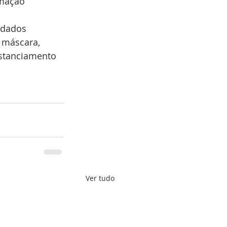
amação 
idados 
 máscara, 
istanciamento 
Ver tudo