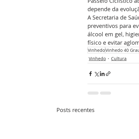
Passeio Ciclístico 
depende da evoluçã
A Secretaria de Sa
preventivos para ev
álcool em gel, hig
físico e evitar aglo
Vinhedo
Vinhedo 40 Gra
Vinhedo
Cultura
Posts recentes