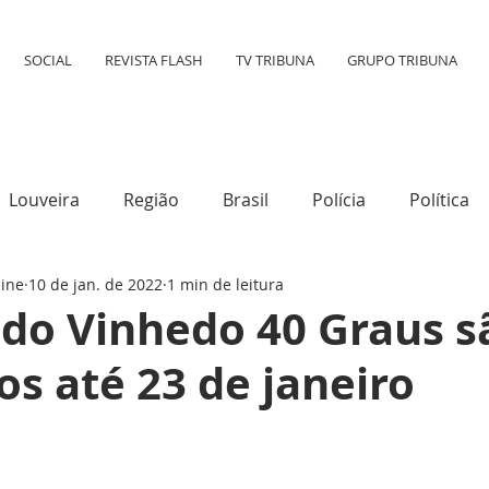
SOCIAL
REVISTA FLASH
TV TRIBUNA
GRUPO TRIBUNA
Louveira
Região
Brasil
Polícia
Política
line
10 de jan. de 2022
1 min de leitura
tura
Mundo
Destaque
Transporte
Social
 do Vinhedo 40 Graus s
s até 23 de janeiro