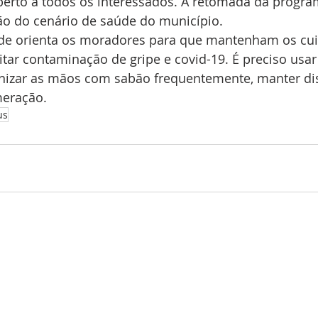
aberto a todos os interessados. A retomada da progr
o do cenário de saúde do município.
úde orienta os moradores para que mantenham os cu
itar contaminação de gripe e covid-19. É preciso usar
ienizar as mãos com sabão frequentemente, manter d
meração.
us