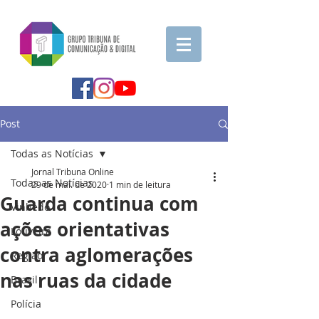
Post
Todas as Notícias
Jornal Tribuna Online
Todas as Notícias
29 de mai. de 2020
1 min de leitura
Guarda continua com
Vinhedo
ações orientativas
Louveira
contra aglomerações
Região
nas ruas da cidade
Brasil
Polícia