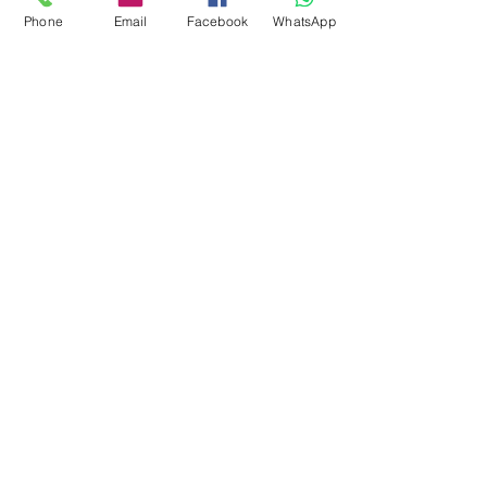
Phone
Email
Facebook
WhatsApp
Região
Cultura
Posts recentes
Ver tudo