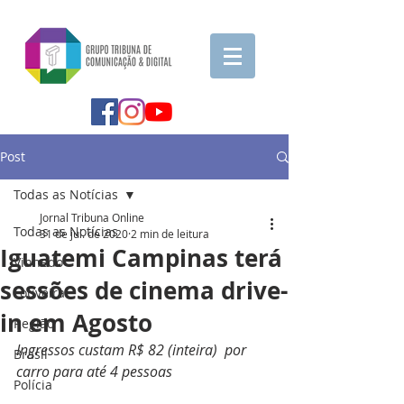
Post
Todas as Notícias
Jornal Tribuna Online
Todas as Notícias
31 de jul. de 2020
2 min de leitura
Iguatemi Campinas terá
Vinhedo
sessões de cinema drive-
Louveira
in em Agosto
Região
Ingressos custam R$ 82 (inteira)  por 
Brasil
carro para até 4 pessoas
Polícia