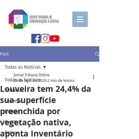
Post
Todas as Notícias
Jornal Tribuna Online
Todas as Notícias
28 de ago. de 2020
2 min de leitura
Louveira tem 24,4% da
Vinhedo
sua superfície
Louveira
preenchida por
Região
vegetação nativa,
Brasil
aponta Inventário
Polícia