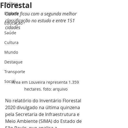
Florestal
Política
Esporte
Cidade ficou com a segunda melhor 
classificação no estudo e entre 151 
Educação
cidades
Saúde
Cultura
Mundo
Destaque
Transporte
Social
Área em Louveira representa 1.359 
hectares. foto: arquivo
No relatório do Inventário Florestal 
2020 divulgado na última quinzena 
pela Secretaria de Infraestrutura e 
Meio Ambiente (SIMA) do Estado de 