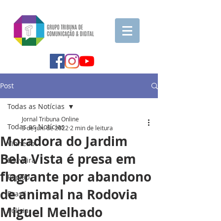
Post
Todas as Notícias
Jornal Tribuna Online
Todas as Notícias
3 de jun. de 2022
2 min de leitura
Moradora do Jardim
Vinhedo
Bela Vista é presa em
Louveira
flagrante por abandono
Região
de animal na Rodovia
Brasil
Miguel Melhado
Polícia