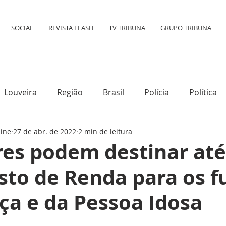
SOCIAL
REVISTA FLASH
TV TRIBUNA
GRUPO TRIBUNA
Louveira
Região
Brasil
Polícia
Política
line
27 de abr. de 2022
2 min de leitura
tura
Mundo
Destaque
Transporte
Social
es podem destinar at
sto de Renda para os 
ça e da Pessoa Idosa