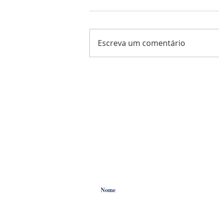
Escreva um comentário
Rotary Club de Louveira
empossa nova Presidência
HOME
NOTÍCIAS
COLUNIST
FIQUE ANTENADO !
Preencha os campos informativos abaixo
região.
anunciotribuna@uol.com.br