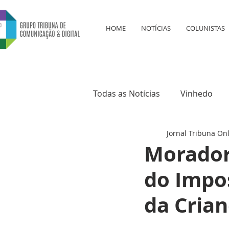
HOME
NOTÍCIAS
COLUNISTAS
Todas as Notícias
Vinhedo
Jornal Tribuna On
Educação
Saúde
Cul
Morador
do Impo
da Crian