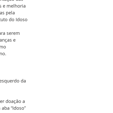
s e melhoria 
as pela 
tuto do Idoso 
ara serem 
anças e 
omo 
no. 
 esquerdo da 
zer doação a 
 aba “Idoso” 