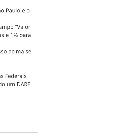
ão Paulo e o 
campo “Valor 
as e 1% para 
sso acima se 
s Federais 
rado um DARF 