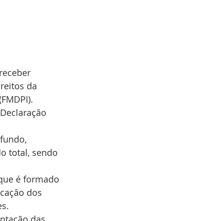
receber 
reitos da 
(FMDPI).
 Declaração 
fundo, 
o total, sendo 
 que é formado 
icação dos 
es.
entação das 