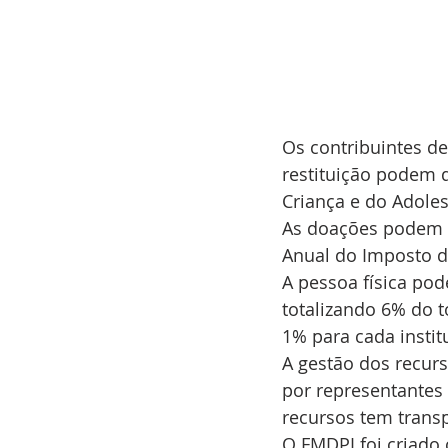
Os contribuintes d
restituição podem d
Criança e do Adole
As doações podem se
Anual do Imposto d
A pessoa física pod
totalizando 6% do to
1% para cada instit
A gestão dos recurs
por representantes 
recursos tem transp
O FMDPI foi criado 