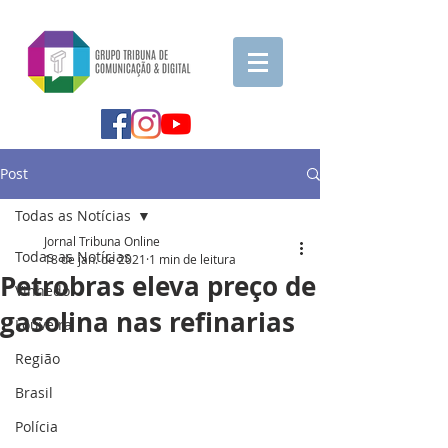
Post
Todas as Notícias
Jornal Tribuna Online
Todas as Notícias
18 de jan. de 2021
1 min de leitura
Petrobras eleva preço de
Vinhedo
gasolina nas refinarias
Louveira
Região
Brasil
Polícia