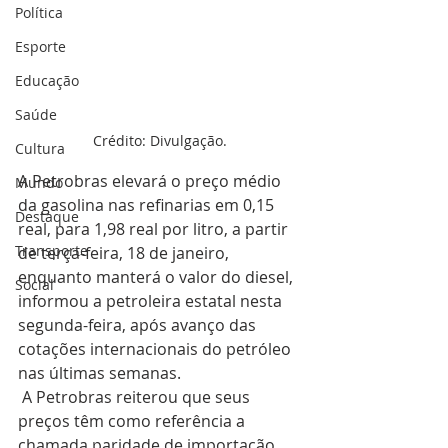
Política
Esporte
Educação
Saúde
Crédito: Divulgação.
Cultura
A Petrobras elevará o preço médio 
Mundo
da gasolina nas refinarias em 0,15 
Destaque
real, para 1,98 real por litro, a partir 
Transporte
de terça-feira, 18 de janeiro, 
enquanto manterá o valor do diesel, 
Social
informou a petroleira estatal nesta 
segunda-feira, após avanço das 
cotações internacionais do petróleo 
nas últimas semanas.
 A Petrobras reiterou que seus 
preços têm como referência a 
chamada paridade de importação, 