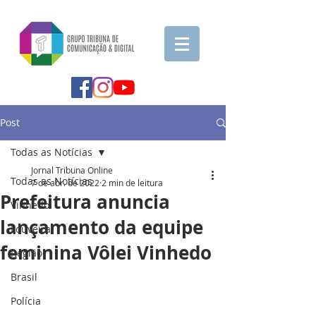
Post
Todas as Notícias
Jornal Tribuna Online
Todas as Notícias
7 de abr. de 2022
2 min de leitura
Prefeitura anuncia
Vinhedo
lançamento da equipe
Louveira
feminina Vôlei Vinhedo
Região
Brasil
Polícia