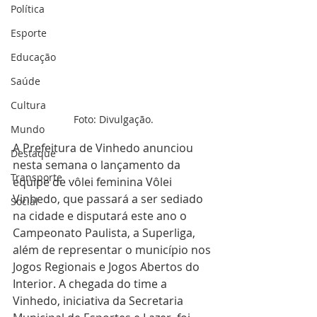
Política
Esporte
Educação
Saúde
Cultura
Foto: Divulgação.
Mundo
A Prefeitura de Vinhedo anunciou 
Destaque
nesta semana o lançamento da 
Transporte
equipe de vôlei feminina Vôlei 
Vinhedo, que passará a ser sediado 
Social
na cidade e disputará este ano o 
Campeonato Paulista, a Superliga, 
além de representar o município nos 
Jogos Regionais e Jogos Abertos do 
Interior. A chegada do time a 
Vinhedo, iniciativa da Secretaria 