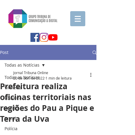
Post
Todas as Notícias
Jornal Tribuna Online
Todas as Notícias
20 de abr. de 2022
1 min de leitura
Prefeitura realiza
Vinhedo
oficinas territoriais nas
Louveira
regiões do Pau a Pique e
Região
Terra da Uva
Brasil
Polícia