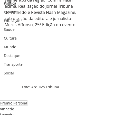
segmentos da região. Confira Flash 
Política
acima. Realização do Jornal Tribuna 
Esporte
de Vinhedo e Revista Flash Magazine, 
sob direção da editora e jornalista 
Educação
Meres Affonso, 25ª Edição do evento.
Saúde
Cultura
Mundo
Destaque
Transporte
Social
Foto: Arquivo Tribuna.
Prêmio Persona
Vinhedo
Louveira