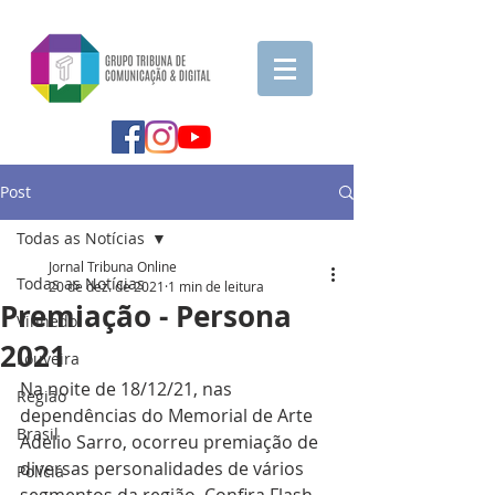
Post
Todas as Notícias
Jornal Tribuna Online
Todas as Notícias
20 de dez. de 2021
1 min de leitura
Premiação - Persona
Vinhedo
2021
Louveira
Na noite de 18/12/21, nas 
Região
dependências do Memorial de Arte 
Brasil
Adelio Sarro, ocorreu premiação de 
diversas personalidades de vários 
Polícia