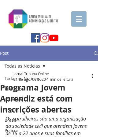
Post
Todas as Notícias
Jornal Tribuna Online
Todas as Notícias
21 de ago. de 2020
1 min de leitura
Programa Jovem
Vinhedo
Aprendiz está com
Louveira
inscrições abertas
Região
Os patrulheiros são uma organização 
Brasil
da sociedade civil que atendem jovens 
Polícia
de 15 a 22 anos e suas famílias em 