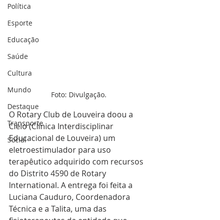
Política
Esporte
Educação
Saúde
Cultura
Mundo
Foto: Divulgação.
Destaque
O Rotary Club de Louveira doou a 
Transporte
Cielo (Clínica Interdisciplinar 
Educacional de Louveira) um 
Social
eletroestimulador para uso 
terapêutico adquirido com recursos 
do Distrito 4590 de Rotary 
International. A entrega foi feita a 
Luciana Cauduro, Coordenadora 
Técnica e a Talita, uma das 