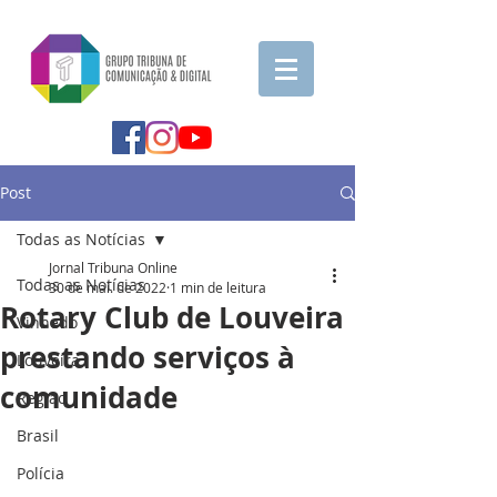
Post
Todas as Notícias
Jornal Tribuna Online
Todas as Notícias
30 de mai. de 2022
1 min de leitura
Rotary Club de Louveira
Vinhedo
prestando serviços à
Louveira
comunidade
Região
Brasil
Polícia