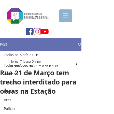
Post
Todas as Notícias
Jornal Tribuna Online
Todas as Notícias
9 de fev. de 2022
1 min de leitura
Rua 21 de Março tem
Vinhedo
trecho interditado para
Louveira
obras na Estação
Região
Brasil
Polícia