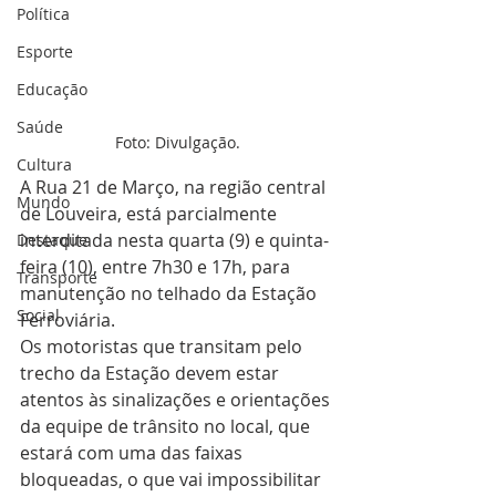
Política
Esporte
Educação
Saúde
Foto: Divulgação.
Cultura
A Rua 21 de Março, na região central 
Mundo
de Louveira, está parcialmente 
interditada nesta quarta (9) e quinta-
Destaque
feira (10), entre 7h30 e 17h, para 
Transporte
manutenção no telhado da Estação 
Social
Ferroviária.
Os motoristas que transitam pelo 
trecho da Estação devem estar 
atentos às sinalizações e orientações 
da equipe de trânsito no local, que 
estará com uma das faixas 
bloqueadas, o que vai impossibilitar 