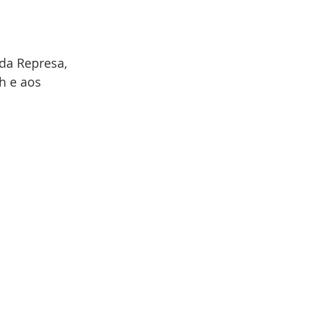
da Represa, 
h e aos 