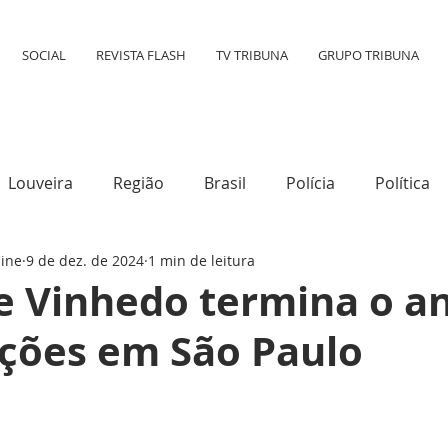
SOCIAL
REVISTA FLASH
TV TRIBUNA
GRUPO TRIBUNA
Louveira
Região
Brasil
Polícia
Política
line
9 de dez. de 2024
1 min de leitura
tura
Mundo
Destaque
Transporte
Social
e Vinhedo termina o a
ções em São Paulo