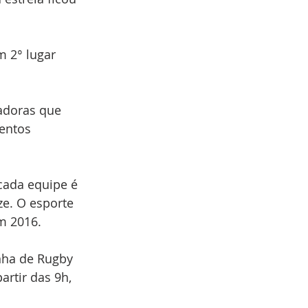
 2° lugar 
adoras que 
entos 
cada equipe é 
e. O esporte 
m 2016. 
nha de Rugby 
rtir das 9h, 