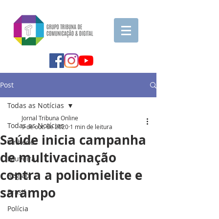
Post
Todas as Notícias
Jornal Tribuna Online
Todas as Notícias
9 de out. de 2020
1 min de leitura
Saúde inicia campanha
Vinhedo
de multivacinação
Louveira
contra a poliomielite e
Região
sarampo
Brasil
Polícia