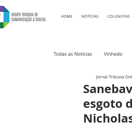
HOME
NOTÍCIAS
COLUNISTAS
Todas as Notícias
Vinhedo
Jornal Tribuna On
Educação
Saúde
Cul
Sanebavi
esgoto 
Nichola