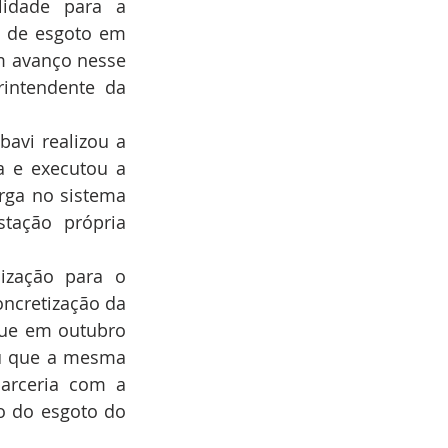
idade para a 
 de esgoto em 
m avanço nesse 
intendente da 
avi realizou a 
a e executou a 
ga no sistema 
ação própria 
zação para o 
ncretização da 
gue em outubro 
u que a mesma 
arceria com a 
o do esgoto do 