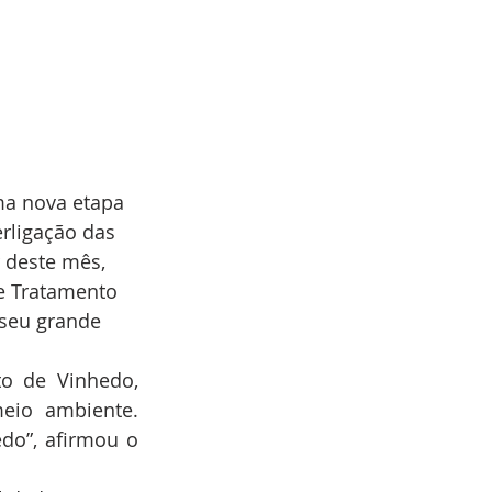
a nova etapa 
rligação das 
 deste mês, 
e Tratamento 
 seu grande 
o de Vinhedo, 
io ambiente. 
o”, afirmou o 