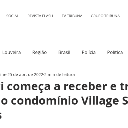
SOCIAL
REVISTA FLASH
TV TRIBUNA
GRUPO TRIBUNA
Louveira
Região
Brasil
Polícia
Política
line
25 de abr. de 2022
2 min de leitura
tura
Mundo
Destaque
Transporte
Social
 começa a receber e t
do condomínio Village 
s