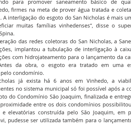
ando para promover saneamento básico de qual
do, firmes na meta de prover água tratada e coleta
. A interligação do esgoto do San Nicholas é mais u
ficiar muitas famílias vinhedenses“, disse o super
Spina.
eração das redes coletoras do San Nicholas, a Saneb
ações, implantou a tubulação de interligação à caix
ções com hidrojateamento para o lançamento da car
Antes da obra, o esgoto era tratado em uma est
a pelo condomínio.
olas já exista há 6 anos em Vinhedo, a viabili
entes no sistema municipal só foi possível após a co
goto do Condomínio São Joaquim, finalizada e entre
proximidade entre os dois condomínios possibilito
s e elevatórias construída pelo São Joaquim, em p
avi, pudesse ser utilizada também para o lançament