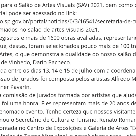
para o Salão de Artes Visuais (SAV) 2021, bem como 
al pode ser acessado no link: 
.sp.gov.br/portal/noticias/0/3/16541/secretaria-de-c
miados-no-salao-de-artes-visuais-2021.
gistros e mais de 1600 obras avaliadas, representan
que, destas, foram selecionados pouco mais de 100 tr
rtes, o que demonstra a qualidade do nosso salão de
 de Vinhedo, Dario Pacheco. 
zada entre os dias 13, 14 e 15 de julho com a coorden
ssão de jurados foi composta pelos artistas Alfredo M
ner Pavarin. 
 comissão de jurados formada por artistas que ajud
o foi uma honra. Eles representam mais de 20 anos d
enomado evento. Tenho certeza que nossos visitantes
mou o Secretário de Cultura e Turismo, Renato Roman
ntada no Centro de Exposições e Galeria de Artes “E