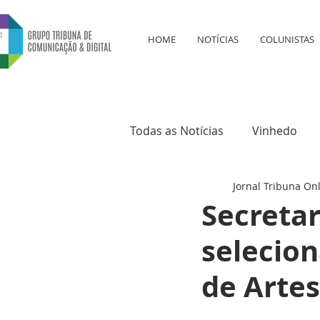
HOME
NOTÍCIAS
COLUNISTAS
Todas as Notícias
Vinhedo
Jornal Tribuna On
Educação
Saúde
Cul
Secretar
selecio
de Artes