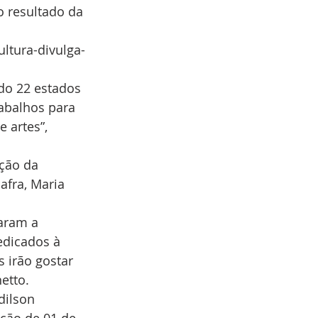
o resultado da 
ultura-divulga-
do 22 estados 
abalhos para 
 artes”, 
ação da 
afra, Maria 
aram a 
edicados à 
 irão gostar 
etto. 
dilson 