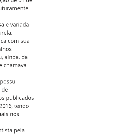
ação de 01 de 
futuramente. 
a e variada 
rela, 
taca com sua 
alhos 
, ainda, da 
se chamava 
possui 
 de 
os publicados 
 2016, tendo 
ais nos 
tista pela 