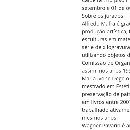
Caldeira”, no piso i
setembro e 01 de ou
Sobre os jurados 
Alfredo Mafra é gra
produção artística,
esculturas em mater
série de xilogravur
utilizando objetos 
Comissão de Organi
assim, nos anos 199
Maria Ivone Degelo
mestrado em Estétic
preservação de patr
em livros entre 200
trabalhado ativamen
mesmos anos.
Wagner Pavarin é ar