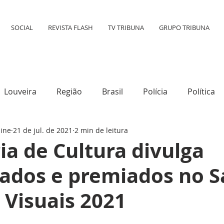
SOCIAL
REVISTA FLASH
TV TRIBUNA
GRUPO TRIBUNA
Louveira
Região
Brasil
Polícia
Política
line
21 de jul. de 2021
2 min de leitura
tura
Mundo
Destaque
Transporte
Social
ia de Cultura divulga
nados e premiados no S
 Visuais 2021