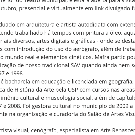
nferior do Teatro Municipal, e estará aberta para visit
tubro, presencial e virtualmente em link divulgado 
duado em arquitetura e artista autodidata com extens
 tendo trabalhado há tempos com pintura a óleo, aqua
iais diversos, artes digitais e gráficas - onde se des
as com introdução do uso do aerógrafo, além de trab
do mundo real e elementos cinéticos. Mafra participou
zação de nosso tradicional SAV quando ainda nem 
7 e 1998. 
 é bacharela em educação e licenciada em geografia, 
a de História da Arte pela USP com cursos nas áreas
imônio cultural e museologia social, além de capítul
7 e 2008. Foi gestora cultural no município de 2009 a
te na organização e curadoria do Salão de Artes Visu
tista visual, cenógrafo, especialista em Arte Renascen