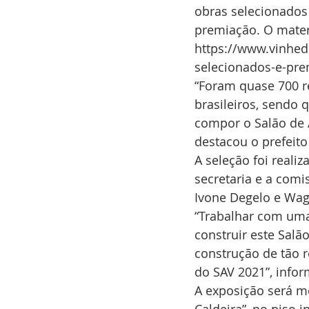
obras selecionados 
premiação. O materi
https://www.vinhedo
selecionados-e-pre
“Foram quase 700 re
brasileiros, sendo 
compor o Salão de A
destacou o prefeito
A seleção foi reali
secretaria e a comi
Ivone Degelo e Wag
“Trabalhar com uma
construir este Salã
construção de tão r
do SAV 2021”, infor
A exposição será mo