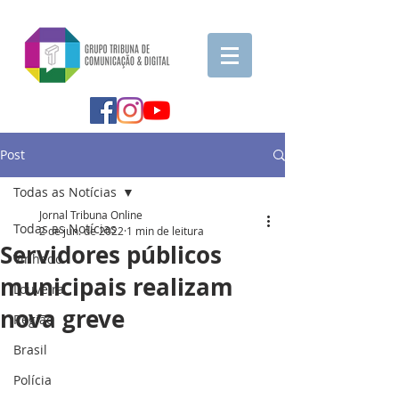
Post
Todas as Notícias
Jornal Tribuna Online
Todas as Notícias
2 de jun. de 2022
1 min de leitura
Servidores públicos
Vinhedo
municipais realizam
Louveira
nova greve
Região
Brasil
Polícia