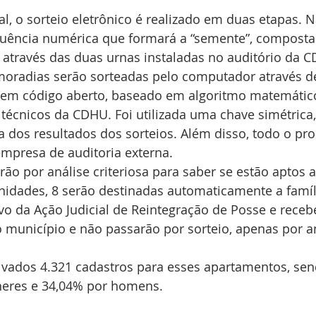
al, o sorteio eletrônico é realizado em duas etapas. N
quência numérica que formará a “semente”, composta 
através das duas urnas instaladas no auditório da C
moradias serão sorteadas pelo computador através d
 em código aberto, baseado em algoritmo matemátic
técnicos da CDHU. Foi utilizada uma chave simétrica,
a dos resultados dos sorteios. Além disso, todo o pro
mpresa de auditoria externa.
ão por análise criteriosa para saber se estão aptos 
nidades, 8 serão destinadas automaticamente a famíl
vo da Ação Judicial de Reintegração de Posse e receb
 município e não passarão por sorteio, apenas por an
tivados 4.321 cadastros para esses apartamentos, se
heres e 34,04% por homens.  