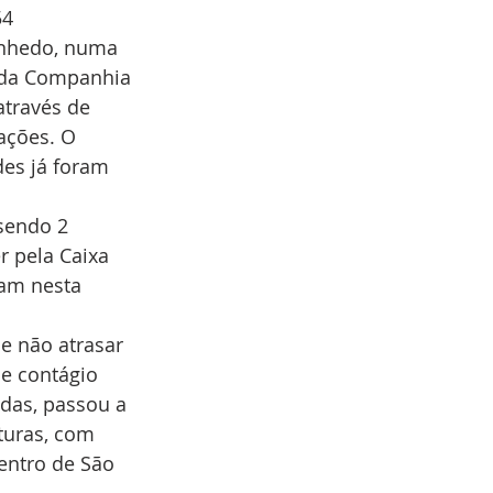
4 
inhedo, numa 
o da Companhia 
através de 
ações. O 
es já foram 
sendo 2 
r pela Caixa 
ram nesta 
e não atrasar 
e contágio 
das, passou a 
turas, com 
entro de São 