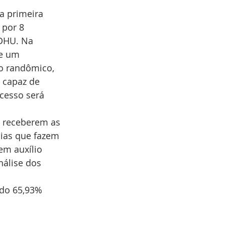
a primeira 
por 8 
DHU. Na 
e um 
o randômico, 
 capaz de 
cesso será 
a receberem as 
ias que fazem 
em auxílio 
álise dos 
ndo 65,93% 