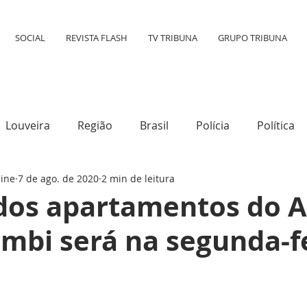
SOCIAL
REVISTA FLASH
TV TRIBUNA
GRUPO TRIBUNA
Louveira
Região
Brasil
Polícia
Política
line
7 de ago. de 2020
2 min de leitura
tura
Mundo
Destaque
Transporte
Social
 dos apartamentos do A
mbi será na segunda-fe