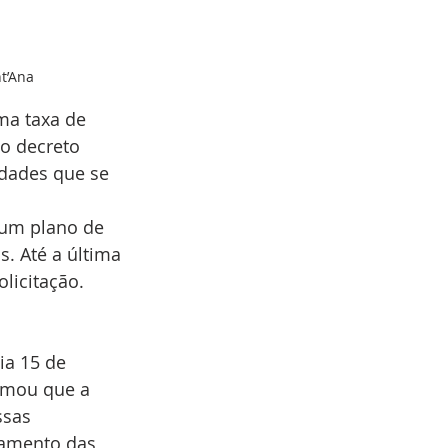
t’Ana 
ma taxa de 
o decreto 
dades que se 
 um plano de 
. Até a última 
licitação. 
ia 15 de 
ormou que a 
ssas 
namento das 