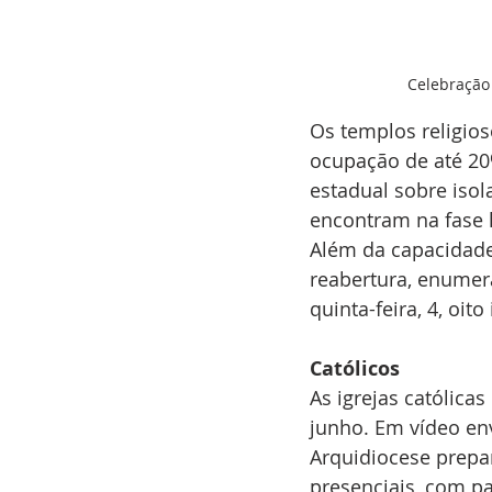
Celebração 
Os templos religio
ocupação de até 20
estadual sobre iso
encontram na fase l
Além da capacidade 
reabertura, enumera
quinta-feira, 4, oit
Católicos
As igrejas católica
junho. Em vídeo env
Arquidiocese prepa
presenciais, com pa