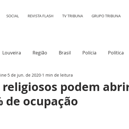
SOCIAL
REVISTA FLASH
TV TRIBUNA
GRUPO TRIBUNA
Louveira
Região
Brasil
Polícia
Política
line
5 de jun. de 2020
1 min de leitura
tura
Mundo
Destaque
Transporte
Social
religiosos podem abri
 de ocupação