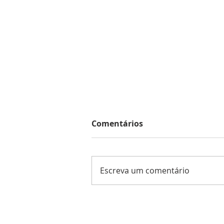
Comentários
Escreva um comentário
Encontro com a Revista
Flash com Rosângela