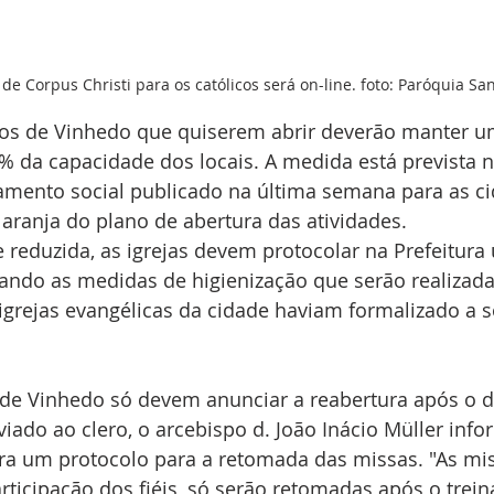
de Corpus Christi para os católicos será on-line. foto: Paróquia San
sos de Vinhedo que quiserem abrir deverão manter u
% da capacidade dos locais. A medida está prevista n
lamento social publicado na última semana para as ci
aranja do plano de abertura das atividades. 
reduzida, as igrejas devem protocolar na Prefeitura
ndo as medidas de higienização que serão realizadas
o igrejas evangélicas da cidade haviam formalizado a so
s de Vinhedo só devem anunciar a reabertura após o d
iado ao clero, o arcebispo d. João Inácio Müller inf
ra um protocolo para a retomada das missas. "As mi
rticipação dos fiéis, só serão retomadas após o trei