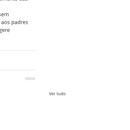
 sem 
u aos padres 
gere 
Ver tudo