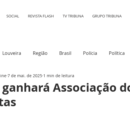
SOCIAL
REVISTA FLASH
TV TRIBUNA
GRUPO TRIBUNA
Louveira
Região
Brasil
Polícia
Política
line
7 de mai. de 2025
1 min de leitura
tura
Mundo
Destaque
Transporte
Social
 ganhará Associação d
tas