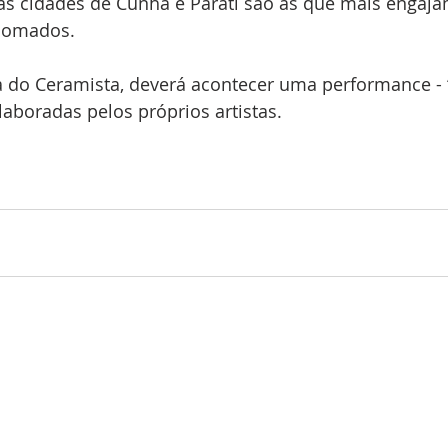
as cidades de Cunha e Parati são as que mais engaja
nomados.
a do Ceramista, deverá acontecer uma performance - 
laboradas pelos próprios artistas.