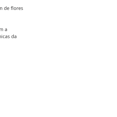
m de flores 
m a 
icas da 