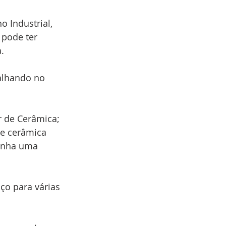
 Industrial, 
 pode ter 
a.
alhando no 
r de Cerâmica; 
de cerâmica 
enha uma 
ço para várias 