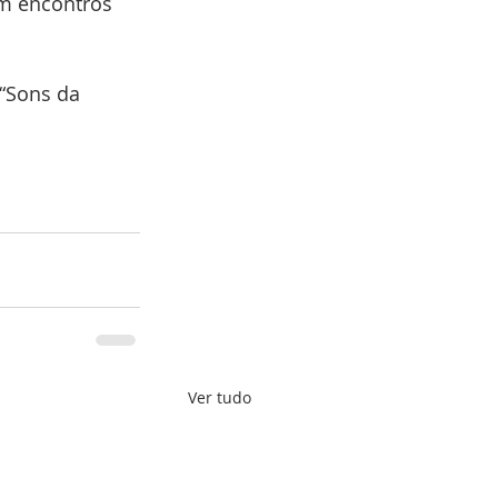
m encontros 
“Sons da 
Ver tudo