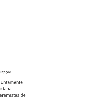
ulgação.
 juntamente 
uciana 
eramistas de 