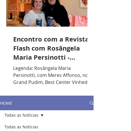
Encontro com a Revista
Flash com Rosângela
Maria Persinotti -
Presidente do Lions
Legenda: Rosângela Maria
Clube de Vinhedo
Persinotti, com Meres Affonso, no
Grand Pudim, Best Center Vinhedo. /
Foto: Divulgação. R.F.: Qual sua
formação acadêmica? R.P.: Sou
formada em Artes Plásticas, mas
HOME
gosto muito de música. Toco piano e
Todas as Notícias
violão. Lecionei durante anos em
escolas particulares e, nos últimos
Todas as Notícias