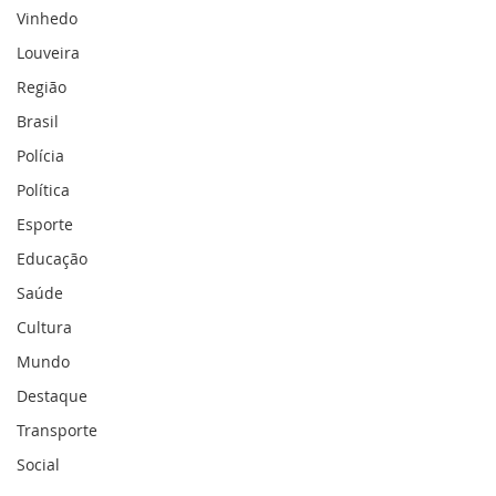
10 anos, trabalhei com crianças na
Vinhedo
Prefeitura Municipal de Campinas.
Louveira
R.F.: Como ingressou no Lions Clube
de Vinhedo? R.P.: Casei-me com
Região
Aniceto Augusto Pires (leonino) há 2
Brasil
anos. Aposen
Polícia
Política
Esporte
Educação
Saúde
Cultura
Mundo
Destaque
Transporte
Social