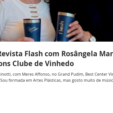
evista Flash com Rosângela Mari
ions Clube de Vinhedo
notti, com Meres Affonso, no Grand Pudim, Best Center Vinh
Sou formada em Artes Plásticas, mas gosto muito de música
ulares e, nos últimos 10 anos, trabalhei com crianças na P
Clube de Vinhedo? R.P.: Casei-me com Aniceto Augusto Pires