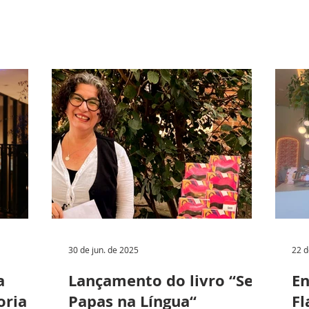
30 de jun. de 2025
22 d
a
Lançamento do livro “Sem
En
oria
Papas na Língua“
Fl