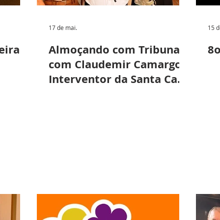
17 de mai.
15 d
eira
Almoçando com Tribuna
8o
com Claudemir Camargo -
Interventor da Santa Casa
de Vinhedo