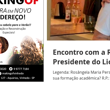
Encontro com a R
Presidente do L
Legenda: Rosângela Maria Persi
sua formação acadêmica? R.P.: 
durante anos em escolas partic
R.F.: Como ingressou no Lions 