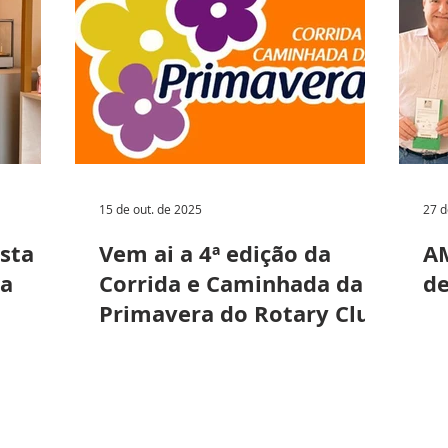
15 de out. de 2025
27 d
sta
Vem ai a 4ª edição da
AM
ia
Corrida e Caminhada da
de
Primavera do Rotary Club
de Louveira