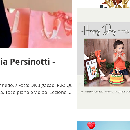
a Persinotti -
edo. / Foto: Divulgação. R.F.: Qual
. Toco piano e violão. Lecionei
refeitura Municipal de Campinas.
 (leonino) há 2 anos. Aposen