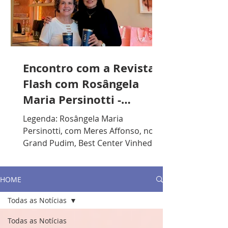
Encontro com a Revista
Flash com Rosângela
Maria Persinotti -
Presidente do Lions
Legenda: Rosângela Maria
Clube de Vinhedo
Persinotti, com Meres Affonso, no
Grand Pudim, Best Center Vinhedo. /
Foto: Divulgação. R.F.: Qual sua
formação acadêmica? R.P.: Sou
formada em Artes Plásticas, mas
HOME
gosto muito de música. Toco piano e
Todas as Notícias
violão. Lecionei durante anos em
escolas particulares e, nos últimos
Todas as Notícias