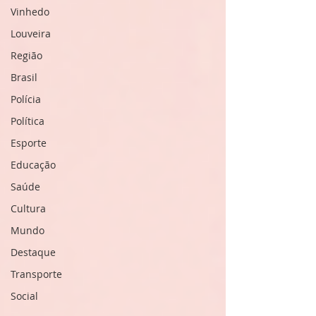
10 anos, trabalhei com crianças na
Vinhedo
Prefeitura Municipal de Campinas.
Louveira
R.F.: Como ingressou no Lions Clube
de Vinhedo? R.P.: Casei-me com
Região
Aniceto Augusto Pires (leonino) há 2
Brasil
anos. Aposen
Polícia
Política
Esporte
Educação
Saúde
Cultura
Mundo
Destaque
Transporte
Social