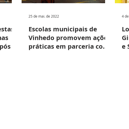
25 de mai. de 2022
4 de
estas
Escolas municipais de
Lo
nas
Vinhedo promovem ações
Gi
pós 2
práticas em parceria com
e 
as famílias
es