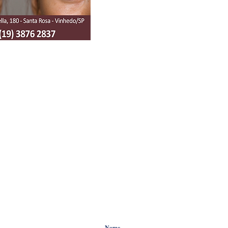
HOME
NOTÍCIAS
COLUNIST
FIQUE ANTENADO !
Preencha os campos informativos abaixo
região.