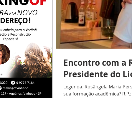
Encontro com a R
Presidente do L
Legenda: Rosângela Maria Persi
sua formação acadêmica? R.P.: 
durante anos em escolas partic
R.F.: Como ingressou no Lions 