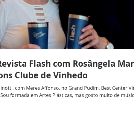
evista Flash com Rosângela Mari
ions Clube de Vinhedo
notti, com Meres Affonso, no Grand Pudim, Best Center Vinh
Sou formada em Artes Plásticas, mas gosto muito de música
ulares e, nos últimos 10 anos, trabalhei com crianças na P
Clube de Vinhedo? R.P.: Casei-me com Aniceto Augusto Pires