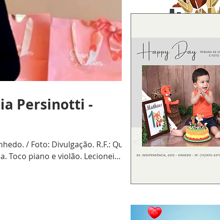
a Persinotti -
edo. / Foto: Divulgação. R.F.: Qual
. Toco piano e violão. Lecionei
refeitura Municipal de Campinas.
 (leonino) há 2 anos. Aposen