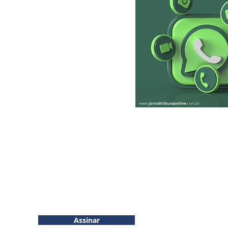
RIBUNA
INSCREVA-SE
More...
inhos e
Assinar