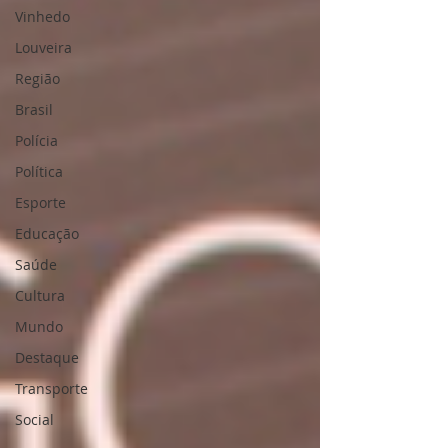
10 anos, trabalhei com crianças na
Vinhedo
Prefeitura Municipal de Campinas.
Louveira
R.F.: Como ingressou no Lions Clube
de Vinhedo? R.P.: Casei-me com
Região
Aniceto Augusto Pires (leonino) há 2
Brasil
anos. Aposen
Polícia
Política
Esporte
Educação
Saúde
Cultura
Mundo
Destaque
Transporte
Social