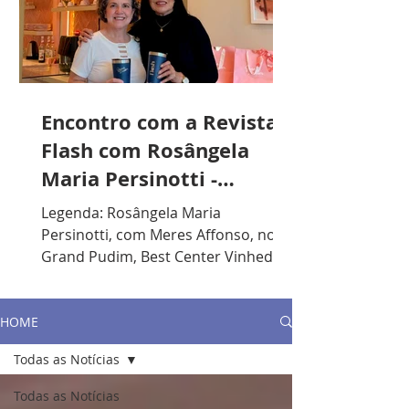
Encontro com a Revista
Flash com Rosângela
Maria Persinotti -
Presidente do Lions
Legenda: Rosângela Maria
Clube de Vinhedo
Persinotti, com Meres Affonso, no
Grand Pudim, Best Center Vinhedo. /
Foto: Divulgação. R.F.: Qual sua
formação acadêmica? R.P.: Sou
formada em Artes Plásticas, mas
HOME
gosto muito de música. Toco piano e
Todas as Notícias
violão. Lecionei durante anos em
escolas particulares e, nos últimos
Todas as Notícias