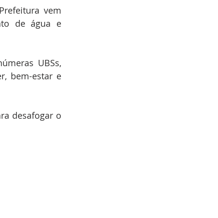
refeitura vem 
to de água e 
númeras UBSs, 
r, bem-estar e 
ra desafogar o 