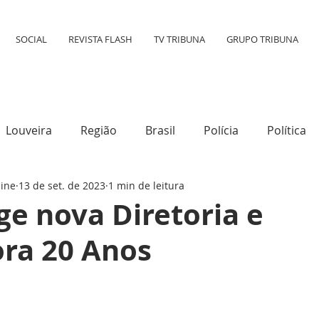
SOCIAL
REVISTA FLASH
TV TRIBUNA
GRUPO TRIBUNA
Louveira
Região
Brasil
Polícia
Política
line
13 de set. de 2023
1 min de leitura
tura
Mundo
Destaque
Transporte
Social
ge nova Diretoria e
a 20 Anos