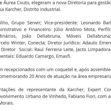
e Áurea Couto, elegeram a nova Diretoria para gestão
 Karcher, Distrito Industrial.
Filho, Grupo Serwir; Vice-presidente: Leonardo Bar
inistrativo e Financeiro: Júlio Antônio Mota, Perfilix
dinários, João Dellabruna, Móveis Dellabruna
elo Winter, Conecta; Diretor Jurídico: Adauto Emer
Diretor  Social: Raul Ferreira Leite, Jacto Limpadora 
entais: Eduardo Camargo, Emasfi.
m recepcionados com um coquetel e, após assembleia
comemorando 20 Anos de atuação na área empresaria
tações de representante da Karcher, Expert Con
volvimento Urbano de Vinhedo, Fabiano Fiori, com ap
Morais.