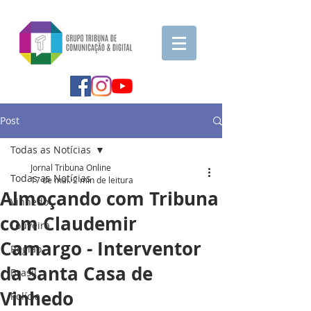
Post
Todas as Notícias
Jornal Tribuna Online
Todas as Notícias
17 de mai.
2 min de leitura
Almoçando com Tribuna
Vinhedo
com Claudemir
Louveira
Camargo - Interventor
Região
da Santa Casa de
Brasil
Vinhedo
Polícia