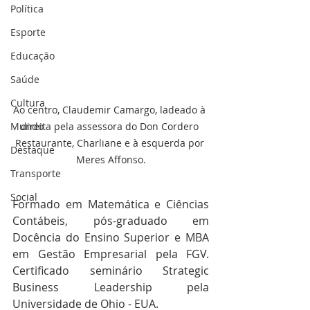
Política
Esporte
Educação
Saúde
Cultura
Ao centro, Claudemir Camargo, ladeado à 
direita pela assessora do Don Cordero 
Mundo
Restaurante, Charliane e à esquerda por 
Destaque
Meres Affonso.
Transporte
Social
Formado em Matemática e Ciências 
Contábeis, pós-graduado em 
Docência do Ensino Superior e MBA 
em Gestão Empresarial pela FGV. 
Certificado seminário Strategic 
Business Leadership pela 
Universidade de Ohio - EUA.