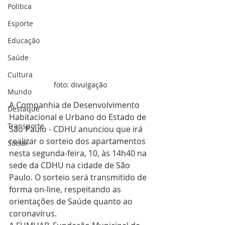
Política
Esporte
Educação
Saúde
Cultura
foto: divulgação
Mundo
A Companhia de Desenvolvimento 
Destaque
Habitacional e Urbano do Estado de 
Transporte
São Paulo - CDHU anunciou que irá 
realizar o sorteio dos apartamentos 
Social
nesta segunda-feira, 10, às 14h40 na 
sede da CDHU na cidade de São 
Paulo. O sorteio será transmitido de 
forma on-line, respeitando as 
orientações de Saúde quanto ao 
coronavírus.