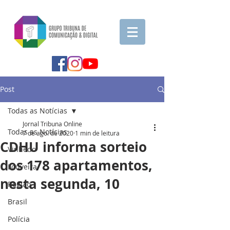
Post
Todas as Notícias
Jornal Tribuna Online
Todas as Notícias
7 de ago. de 2020
1 min de leitura
CDHU informa sorteio
Vinhedo
dos 178 apartamentos,
Louveira
nesta segunda, 10
Região
Brasil
Polícia