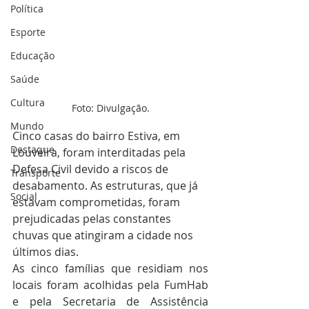
Política
Esporte
Educação
Saúde
Cultura
Foto: Divulgação.
Mundo
Cinco casas do bairro Estiva, em 
Destaque
Louveira, foram interditadas pela 
Defesa Civil devido a riscos de 
Transporte
desabamento. As estruturas, que já 
Social
estavam comprometidas, foram 
prejudicadas pelas constantes 
chuvas que atingiram a cidade nos 
últimos dias.
As cinco famílias que residiam nos 
locais foram acolhidas pela FumHab 
e pela Secretaria de Assistência 