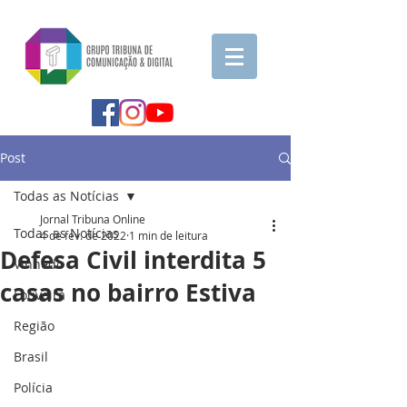
Post
Todas as Notícias
Jornal Tribuna Online
Todas as Notícias
4 de fev. de 2022
1 min de leitura
Defesa Civil interdita 5
Vinhedo
casas no bairro Estiva
Louveira
Região
Brasil
Polícia