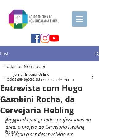
Post
Todas as Notícias
Jornal Tribuna Online
Todas as Notícias
30 de ago. de 2021
2 min de leitura
Entrevista com Hugo
Vinhedo
Gambini Rocha, da
Louveira
Cervejaria Hebling
Região
Amparado por grandes profissionais na 
Brasil
área, o projeto da Cervejaria Hebling 
Polícia
começou a ser desenvolvido em 