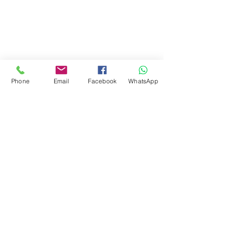
Foto: Divulgação.
Phone
Email
Facebook
WhatsApp
Persona
Louveira
Louveira
Cultura
Posts recentes
Ver tudo