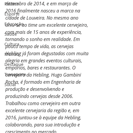
dezembro de 2014, e em março de 
Política
2016 finalmente nasceu a marca na 
Esporte
cidade de Louveira. No mesmo ano 
Educação
uniu-se ao time um excelente cervejeiro, 
com mais de 15 anos de experiência, 
Saúde
tornando o sonho em realidade. Em 
Cultura
pouco tempo de vida, as cervejas 
Hebling já foram degustadas com muita 
Mundo
alegria em grandes eventos culturais, 
Destaque
empórios, bares e restaurantes. O 
Transporte
cervejeiro da Hebling, Hugo Gambini 
Rocha, é formado em Engenharia de 
Social
produção e desenvolvendo e 
produzindo cervejas desde 2006. 
Trabalhou como cervejeiro em outra 
excelente cervejaria da região e, em 
2016, juntou-se à equipe da Hebling, 
colaborando, para sua introdução e 
crescimento no mercado.