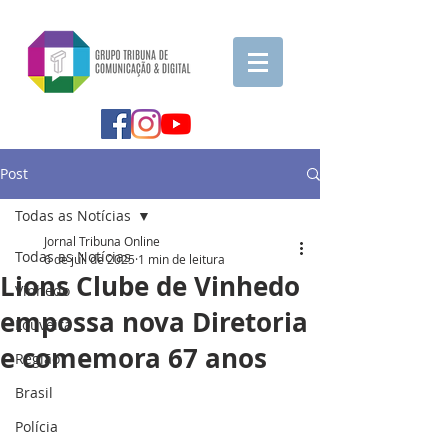
Post
Todas as Notícias
Jornal Tribuna Online
Todas as Notícias
6 de jul. de 2025
1 min de leitura
Lions Clube de Vinhedo
Vinhedo
empossa nova Diretoria
Louveira
e comemora 67 anos
Região
Brasil
Polícia