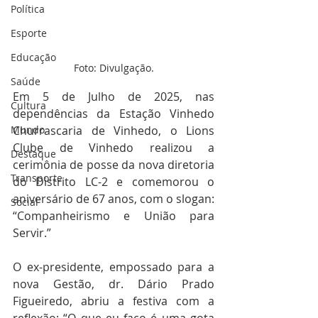
Política
Esporte
Educação
Foto: Divulgação.
Saúde
Em 5 de Julho de 2025, nas 
Cultura
dependências da Estação Vinhedo 
Churrascaria de Vinhedo, o Lions 
Mundo
Clube de Vinhedo realizou a 
Destaque
cerimônia de posse da nova diretoria 
Transporte
do Distrito LC-2 e comemorou o 
aniversário de 67 anos, com o slogan: 
Social
“Companheirismo e União para 
Servir.”
O ex-presidente, empossado para a 
nova Gestão, dr. Dário Prado 
Figueiredo, abriu a festiva com a 
reflexão: “O que eu faço é uma gota 