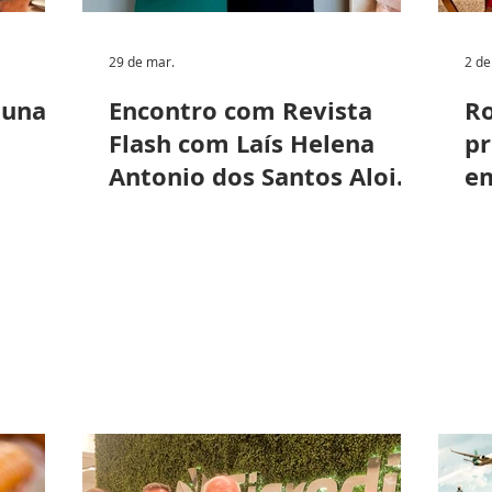
29 de mar.
2 de
buna
Encontro com Revista
Ro
Flash com Laís Helena
p
Antonio dos Santos Aloise
em
- Professora, ex-vice-
prefeita e futura
Presidente do Lions Clube
Valinhos