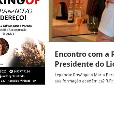
Encontro com a R
Presidente do L
Legenda: Rosângela Maria Persi
sua formação acadêmica? R.P.: 
durante anos em escolas partic
R.F.: Como ingressou no Lions 