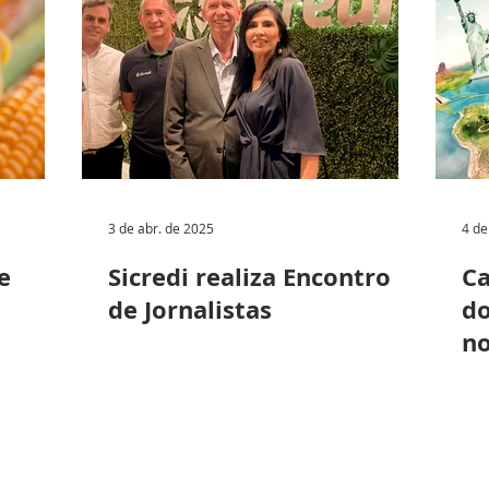
3 de abr. de 2025
4 de
e
Sicredi realiza Encontro
Ca
de Jornalistas
do
n
me
ex