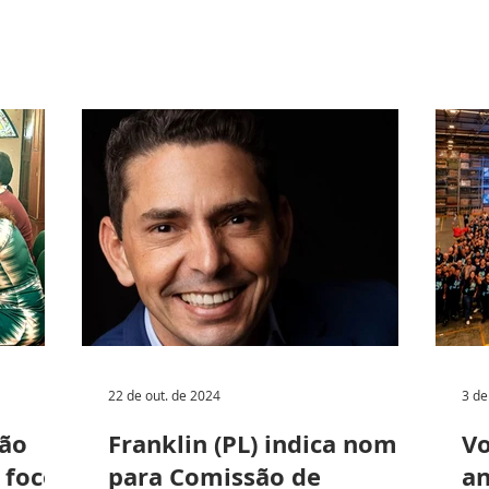
22 de out. de 2024
3 de
ção
Franklin (PL) indica nomes
Vo
 foco
para Comissão de
an