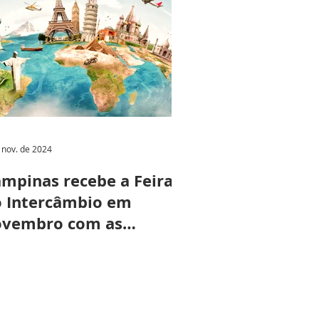
 nov. de 2024
mpinas recebe a Feira
 Intercâmbio em
ovembro com as
lhores escolas do
terior