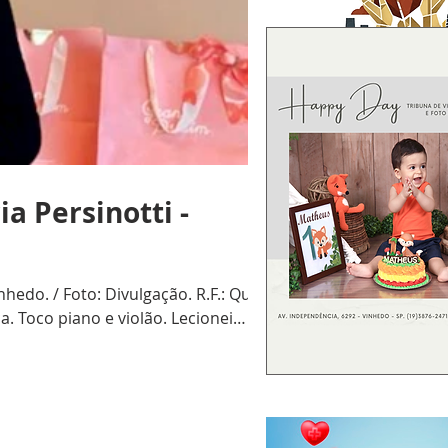
a Persinotti -
edo. / Foto: Divulgação. R.F.: Qual
. Toco piano e violão. Lecionei
refeitura Municipal de Campinas.
 (leonino) há 2 anos. Aposen