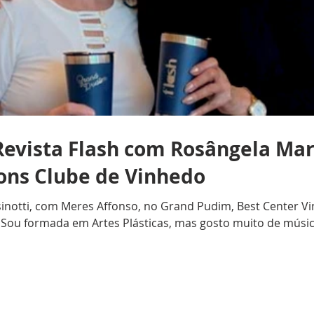
evista Flash com Rosângela Mari
ions Clube de Vinhedo
notti, com Meres Affonso, no Grand Pudim, Best Center Vinh
Sou formada em Artes Plásticas, mas gosto muito de música
ulares e, nos últimos 10 anos, trabalhei com crianças na P
Clube de Vinhedo? R.P.: Casei-me com Aniceto Augusto Pires