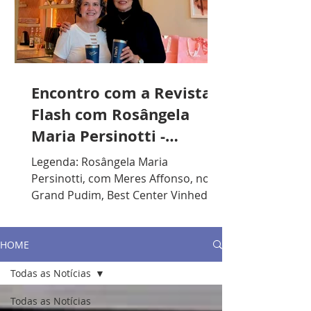
Encontro com a Revista
Flash com Rosângela
Maria Persinotti -
Presidente do Lions
Legenda: Rosângela Maria
Clube de Vinhedo
Persinotti, com Meres Affonso, no
Grand Pudim, Best Center Vinhedo. /
Foto: Divulgação. R.F.: Qual sua
formação acadêmica? R.P.: Sou
formada em Artes Plásticas, mas
HOME
gosto muito de música. Toco piano e
Todas as Notícias
violão. Lecionei durante anos em
escolas particulares e, nos últimos
Todas as Notícias