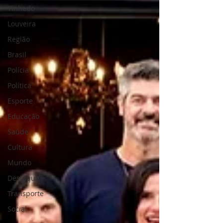
10 anos, trabalhei com crianças na
Vinhedo
Prefeitura Municipal de Campinas.
Louveira
R.F.: Como ingressou no Lions Clube
de Vinhedo? R.P.: Casei-me com
Região
Aniceto Augusto Pires (leonino) há 2
Brasil
anos. Aposen
Polícia
Política
Esporte
Educação
Saúde
Cultura
Mundo
Destaque
Transporte
Social