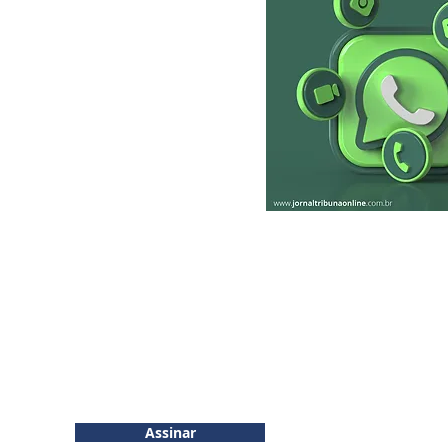
RIBUNA
INSCREVA-SE
More...
inhos e
Assinar