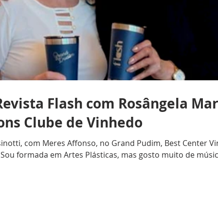
evista Flash com Rosângela Mari
ions Clube de Vinhedo
notti, com Meres Affonso, no Grand Pudim, Best Center Vinh
Sou formada em Artes Plásticas, mas gosto muito de música
ulares e, nos últimos 10 anos, trabalhei com crianças na P
Clube de Vinhedo? R.P.: Casei-me com Aniceto Augusto Pires