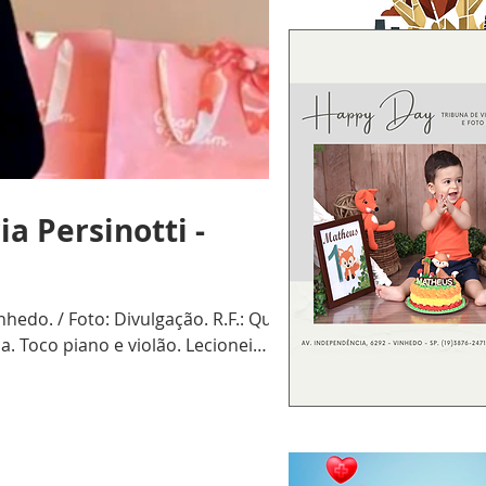
a Persinotti -
edo. / Foto: Divulgação. R.F.: Qual
. Toco piano e violão. Lecionei
refeitura Municipal de Campinas.
 (leonino) há 2 anos. Aposen