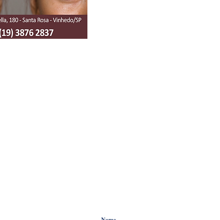
HOME
NOTÍCIAS
COLUNIST
FIQUE ANTENADO !
Preencha os campos informativos abaixo
região.