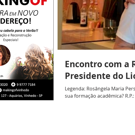
Encontro com a R
Presidente do L
Legenda: Rosângela Maria Persi
sua formação acadêmica? R.P.: 
durante anos em escolas partic
R.F.: Como ingressou no Lions 