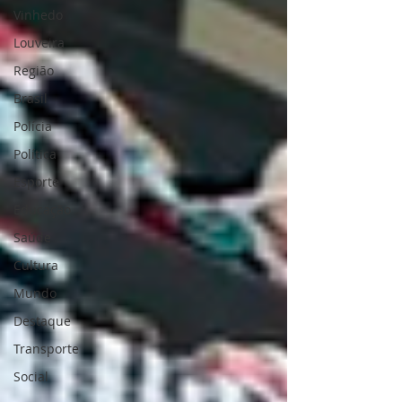
10 anos, trabalhei com crianças na
Vinhedo
Prefeitura Municipal de Campinas.
Louveira
R.F.: Como ingressou no Lions Clube
de Vinhedo? R.P.: Casei-me com
Região
Aniceto Augusto Pires (leonino) há 2
Brasil
anos. Aposen
Polícia
Política
Esporte
Educação
Saúde
Cultura
Mundo
Destaque
Transporte
Social