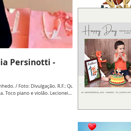
a Persinotti -
edo. / Foto: Divulgação. R.F.: Qual
. Toco piano e violão. Lecionei
refeitura Municipal de Campinas.
 (leonino) há 2 anos. Aposen