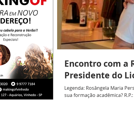
Encontro com a R
Presidente do L
Legenda: Rosângela Maria Persi
sua formação acadêmica? R.P.: 
durante anos em escolas partic
R.F.: Como ingressou no Lions 