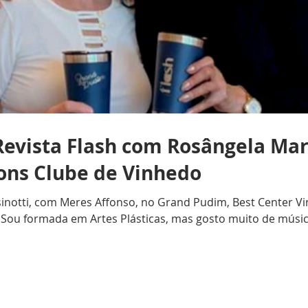
evista Flash com Rosângela Mari
ions Clube de Vinhedo
notti, com Meres Affonso, no Grand Pudim, Best Center Vinh
Sou formada em Artes Plásticas, mas gosto muito de música
ulares e, nos últimos 10 anos, trabalhei com crianças na P
Clube de Vinhedo? R.P.: Casei-me com Aniceto Augusto Pires