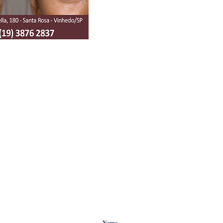
HOME
NOTÍCIAS
COLUNIST
FIQUE ANTENADO !
Preencha os campos informativos abaixo
região.