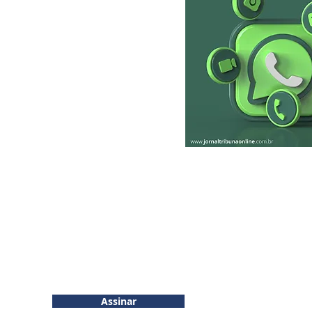
RIBUNA
INSCREVA-SE
More...
inhos e
Assinar