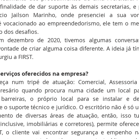
nalidade de dar suporte às demais secretarias, e p
io Jailson Marinho, onde presenciei a sua vont
 é vocacionado ao empreendedorismo, ele tem o mes
 dos desafios.
 dezembro de 2020, tivemos algumas conversa
ntade de criar alguma coisa diferente. A ideia já tín
rgiu a FIRST. 
 serviços oferecidos na empresa?
ça num tripé de atuação: Comercial, Assessoria 
presário quando procura numa cidade um local para
 barreiras, o próprio local para se instalar e de
e o suporte técnico e jurídico. O escritório não é só u
ento de diversas áreas de atuação, então, isso tu
(inclusive, imobiliárias e corretores), permite oferec
T, o cliente vai encontrar segurança e empenho na