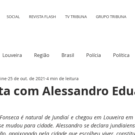
SOCIAL
REVISTA FLASH
TV TRIBUNA
GRUPO TRIBUNA
Louveira
Região
Brasil
Polícia
Política
line
25 de out. de 2021
4 min de leitura
tura
Mundo
Destaque
Transporte
Social
sta com Alessandro Ed
Fonseca é natural de Jundiaí e chegou em Louveira em 
se mudou para cidade. Alessandro se declara jundiaiens
ão, apaixonado pela cidade que escolheu viver, constitui