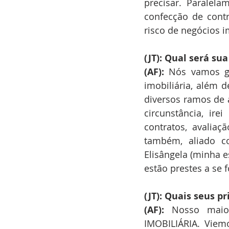
precisar. Paralela
confecção de contra
risco de negócios i
(JT): Qual será s
(AF):
 Nós vamos ge
imobiliária, além d
diversos ramos de a
circunstância, ire
contratos, avaliaç
também, aliado co
Elisângela (minha e
estão prestes a se
(JT): Quais seus p
(AF): 
Nosso maio
IMOBILIÁRIA. Viem