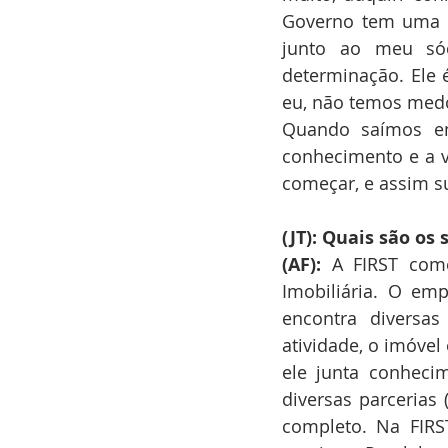
Governo tem uma fi
junto ao meu sóc
determinação. Ele
eu, não temos medo
Quando saímos em
conhecimento e a vo
começar, e assim su
(JT): Quais são os
(AF):
 A FIRST come
Imobiliária. O em
encontra diversas
atividade, o imóvel 
ele junta conhecim
diversas parcerias 
completo. Na FIRS