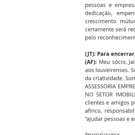
pessoas e empresa
dedicação, empen
crescimento mútu
certamente será rec
pelo reconheciment
(JT): Para encerra
(AF):
 Meu sócio, J
aos louveirenses. S
da criatividade. S
ASSESSORIA EMPRES
NO SETOR IMOBILI
clientes e amigos 
afinco, responsabi
“ajudar pessoas e 
Persona
Louveira