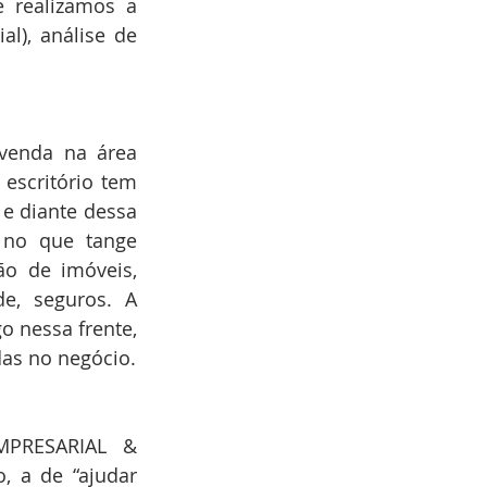
e realizamos a 
l), análise de 
venda na área 
escritório tem 
e diante dessa 
 no que tange 
o de imóveis, 
e, seguros. A 
 nessa frente, 
das no negócio.
MPRESARIAL & 
 a de “ajudar 