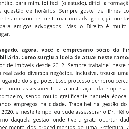
então, para mim, foi fácil (o estudo), difícil a formaçã
a questão de horários. Sempre gostei de filmes co
e antes mesmo de me tornar um advogado, já montav
 para amigos advogados. Mas o Direito é muito 
gar.
vogado, agora, você é empresário sócio da Firs
iliária. Como surgiu a ideia de atuar neste ramo
tor de Imóveis desde 2012. Sempre trabalhei neste 
 realizado diversos negócios. Inclusive, trouxe um
alugando dois galpões. Esse processo demorou cerca 
ei como assessorei toda a instalação da empresa
 bombeiro, sendo muito gratificante naquela época 
ndo empregos na cidade. Trabalhei na gestão do pr
2020, e, neste tempo, eu pude assessorar o Dr. Hélio B
rno daquela gestão, onde tive a grata oportunidad
hecimento dos procedimentos de uma Prefeitura. A 