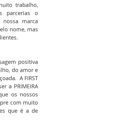
ito trabalho, 
 parcerias o 
 nossa marca 
pelo nome, mas 
ientes.
agem positiva 
lho, do amor e 
ada.  A FIRST 
er a PRIMEIRA 
ue os nossos 
mpre com muito 
es que é a de 