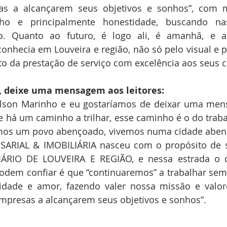
s a alcançarem seus objetivos e sonhos”, com mu
ho e principalmente honestidade, buscando nas
o. Quanto ao futuro, é logo ali, é amanhã, e a
onhecia em Louveira e região, não só pelo visual e 
o da prestação de serviço com excelência aos seus cl
r, deixe uma mensagem aos leitores: 
ailson Marinho e eu gostaríamos de deixar uma mens
e há um caminho a trilhar, esse caminho é o do traba
omos um povo abençoado, vivemos numa cidade abenço
ARIAL & IMOBILIÁRIA nasceu com o propósito de s
ÁRIO DE LOUVEIRA E REGIÃO, e nessa estrada o q
podem confiar é que “continuaremos” a trabalhar se
lidade e amor, fazendo valer nossa missão e valor
empresas a alcançarem seus objetivos e sonhos”.