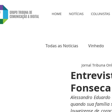
HOME
NOTÍCIAS
COLUNISTAS
Todas as Notícias
Vinhedo
Jornal Tribuna On
Educação
Saúde
Cul
Entrevi
Fonseca
Alessandro Eduardo 
quando sua família 
louveirense de coraç