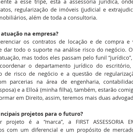
mente a esse tripé, está a assessoria jurídica, ond
tos, regularização de imóveis (judicial e extrajudicia
mobiliários, além de toda a consultoria.
ua atuação na empresa?
renciar os contratos de locação e de compra e 
e dar todo o suporte na análise risco do negócio. O 
tuação, mas todos eles passam pelo funil “jurídico”, 
i coordenar o departamento jurídico do escritório,
ão de risco de negócio e a questão de regularizaçã
m parcerias na área de engenharia, contabilidad
sposa) e a Elloá (minha filha), também, estarão comigo
 formar em Direito, assim, teremos mais duas advoga
rincipais projetos para o futuro?
r projeto é a “marca”, a FIRST ASSESSORIA E
os com um diferencial e um propósito de mercado,