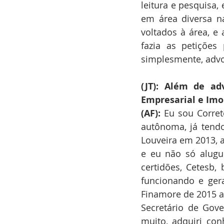
leitura e pesquisa, 
em área diversa n
voltados à área, 
fazia as petições
simplesmente, advo
(JT): Além de ad
Empresarial e Imob
(AF):
 Eu sou Corre
autônoma, já tendo
Louveira em 2013, 
e eu não só alugu
certidões, Cetesb,
funcionando e gera
Finamore de 2015 a 
Secretário de Gove
muito, adquiri con