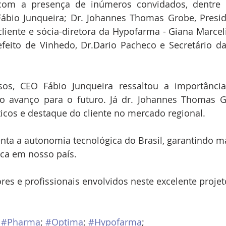
om a presença de inúmeros convidados, dentre e
Fábio Junqueira; Dr. Johannes Thomas Grobe, Presid
iente e sócia-diretora da Hypofarma - Giana Marceli
efeito de Vinhedo, Dr.Dario Pacheco e Secretário da
sos, CEO Fábio Junqueira ressaltou a importância
ao avanço para o futuro. Já dr. Johannes Thomas Gr
icos e destaque do cliente no mercado regional.
enta a autonomia tecnológica do Brasil, garantindo m
ica em nosso país.
res e profissionais envolvidos neste excelente projet
 
#Pharma
; 
#Optima
; 
#Hypofarma
;