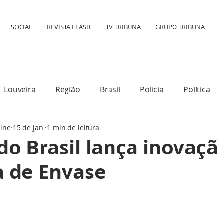
SOCIAL
REVISTA FLASH
TV TRIBUNA
GRUPO TRIBUNA
Louveira
Região
Brasil
Polícia
Política
line
15 de jan.
1 min de leitura
tura
Mundo
Destaque
Transporte
Social
do Brasil lança inovaç
 de Envase