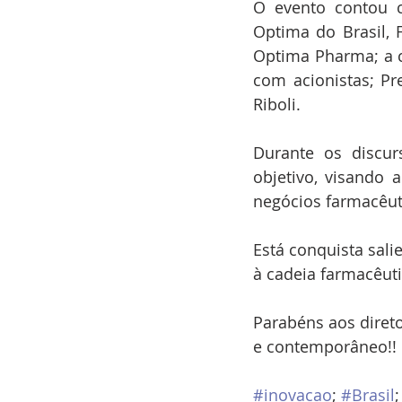
O evento contou c
Optima do Brasil, 
Optima Pharma; a cl
com acionistas; Pr
Riboli.
Durante os discur
objetivo, visando 
negócios farmacêut
Está conquista sali
à cadeia farmacêut
Parabéns aos direto
e contemporâneo!!
#inovacao
; 
#Brasil
;