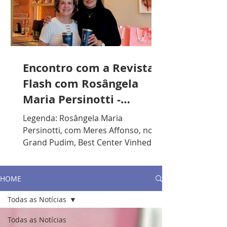
Encontro com a Revista
Flash com Rosângela
Maria Persinotti -
Presidente do Lions
Legenda: Rosângela Maria
Clube de Vinhedo
Persinotti, com Meres Affonso, no
Grand Pudim, Best Center Vinhedo. /
Foto: Divulgação. R.F.: Qual sua
formação acadêmica? R.P.: Sou
formada em Artes Plásticas, mas
HOME
gosto muito de música. Toco piano e
Todas as Notícias
violão. Lecionei durante anos em
escolas particulares e, nos últimos
Todas as Notícias