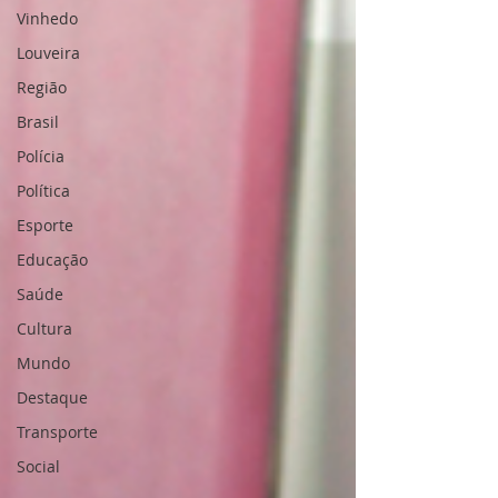
10 anos, trabalhei com crianças na
Vinhedo
Prefeitura Municipal de Campinas.
Louveira
R.F.: Como ingressou no Lions Clube
de Vinhedo? R.P.: Casei-me com
Região
Aniceto Augusto Pires (leonino) há 2
Brasil
anos. Aposen
Polícia
Política
Esporte
Educação
Saúde
Cultura
Mundo
Destaque
Transporte
Social